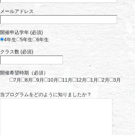
メールアドレス
開催申込学年 (必須)
4年生
5年生
6年生
クラス数 (必須)
開催希望時期（必須）
7月
8月
9月
10月
11月
12月
1月
2月
3月
当プログラムをどのように知りましたか？